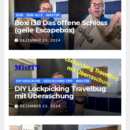
BOXI
BOXI-ALLE
MASTER
Boxi i38 Das offene Schloss
(geile Escapebox)
DEZEMBER 23, 2024
DIY-GEOCACHE
GEOCACHING TIPP
MASTER
DIY Lockpicking Travelbug
mit Überaschung
DEZEMBER 23, 2024