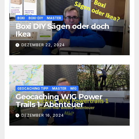
BOXI
BOXI-DIY
MASTER
Boxi DIY Sägen oder doch
Ikea
DEZEMBER 22, 2024
GEOCACHING TIPP
MASTER
WIG
Geocaching WIG Power
Trails 1- Abenteuer
DEZEMBER 16, 2024