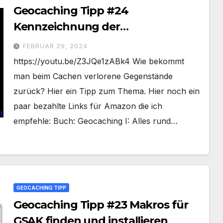
Geocaching Tipp #24
Kennzeichnung der
Geocachausrüstung
FEBRUAR 29, 2024
https://youtu.be/Z3JQe1zABk4 Wie bekommt
man beim Cachen verlorene Gegenstände
zurück? Hier ein Tipp zum Thema. Hier noch ein
paar bezahlte Links für Amazon die ich
empfehle: Buch: Geocaching I: Alles rund…
GEOCACHING TIPP
Geocaching Tipp #23 Makros für
GSAK finden und installieren