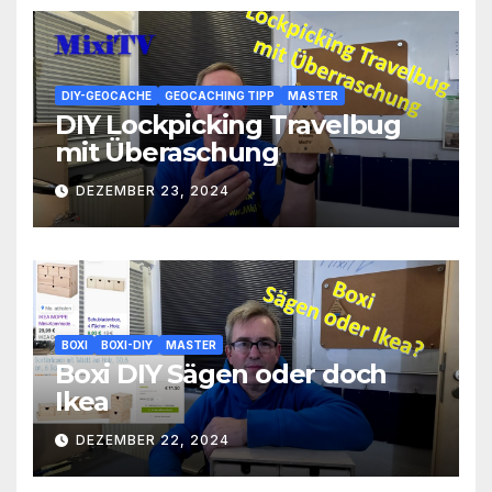
DIY-GEOCACHE
GEOCACHING TIPP
MASTER
DIY Lockpicking Travelbug
mit Überaschung
DEZEMBER 23, 2024
BOXI
BOXI-DIY
MASTER
Boxi DIY Sägen oder doch
Ikea
DEZEMBER 22, 2024