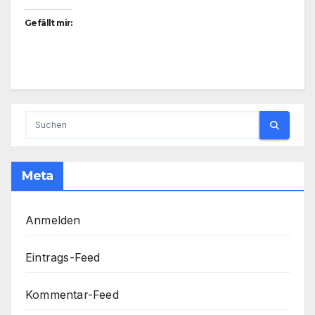
k
Gefällt mir:
Meta
Anmelden
Eintrags-Feed
Kommentar-Feed