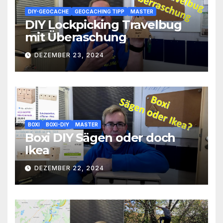
DIY-GEOCACHE
GEOCACHING TIPP
MASTER
DIY Lockpicking Travelbug
mit Überaschung
DEZEMBER 23, 2024
BOXI
BOXI-DIY
MASTER
Boxi DIY Sägen oder doch
Ikea
DEZEMBER 22, 2024