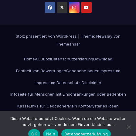
Stolz präsentiert von WordPress
|
Theme:
Newslay
von
Themeansar
Home
AGB
Boxi
Datenschutzerklärung
Download
Echtheit von Bewertungen
Geocache bauen
Impressum
Impressum Datenschutz Disclaimer
Infoseite für Menschen mit Einschränkungen oder Bedenken
Kasse
Links für Geocacher
Mein Konto
Mysteries lösen
Projekt GC-ESC-Box
Unterwegs
Versandarten
Warenkorb
Werbung
Diese Website benutzt Cookies. Wenn du die Website weiter
nutzt, gehen wir von deinem Einverständnis aus.
Widerrufsbelehrung
Zahlungsarten
OK
Nein
Datenschutzerklärung