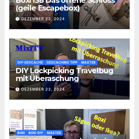
Boxi i38 Das offene Schloss
(geile Escapebox)
DEZEMBER 23, 2024
DIY-GEOCACHE
GEOCACHING TIPP
MASTER
DIY Lockpicking Travelbug
mit Überaschung
DEZEMBER 23, 2024
BOXI
BOXI-DIY
MASTER