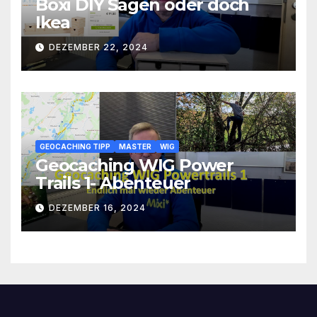
Boxi DIY Sägen oder doch
Ikea
DEZEMBER 22, 2024
GEOCACHING TIPP
MASTER
WIG
Geocaching WIG Power
Trails 1- Abenteuer
DEZEMBER 16, 2024