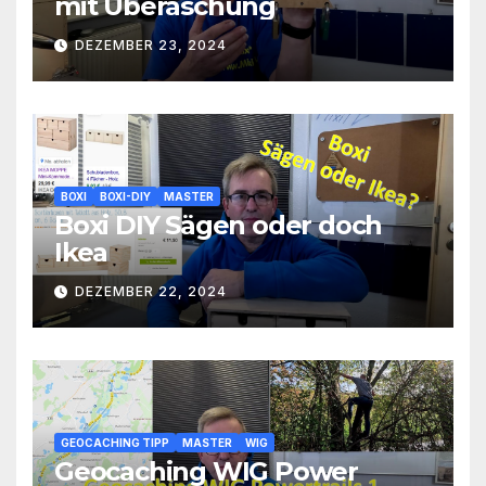
mit Überaschung
DEZEMBER 23, 2024
BOXI
BOXI-DIY
MASTER
Boxi DIY Sägen oder doch
Ikea
DEZEMBER 22, 2024
GEOCACHING TIPP
MASTER
WIG
Geocaching WIG Power