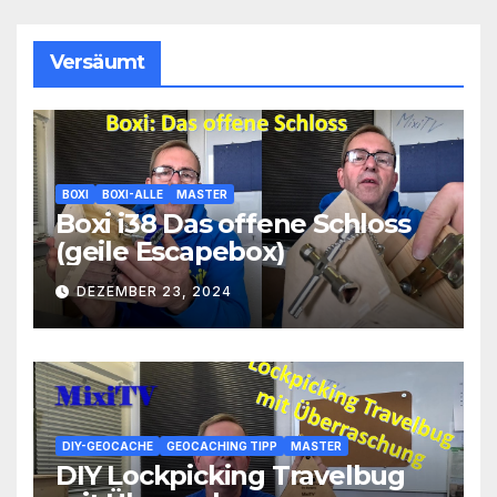
Versäumt
BOXI
BOXI-ALLE
MASTER
Boxi i38 Das offene Schloss
(geile Escapebox)
DEZEMBER 23, 2024
DIY-GEOCACHE
GEOCACHING TIPP
MASTER
DIY Lockpicking Travelbug