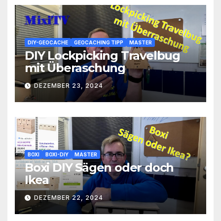
DIY-GEOCACHE
GEOCACHING TIPP
MASTER
DIY Lockpicking Travelbug
mit Überaschung
DEZEMBER 23, 2024
BOXI
BOXI-DIY
MASTER
Boxi DIY Sägen oder doch
Ikea
DEZEMBER 22, 2024