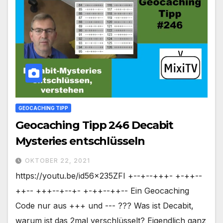
GEOCACHING TIPP
Geocaching Tipp 246 Decabit
Mysteries entschlüsseln
OKTOBER 22, 2021
https://youtu.be/id56x235ZFI +--+--+++- +-++--
++-- +++--+--+- +-++--++-- Ein Geocaching
Code nur aus +++ und --- ??? Was ist Decabit,
warum ist das 2mal verschlüsselt? Eigendlich ganz