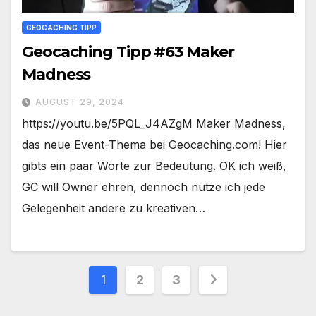
GEOCACHING TIPP
Geocaching Tipp #63 Maker
Madness
AUGUST 29, 2024
https://youtu.be/5PQL_J4AZgM Maker Madness,
das neue Event-Thema bei Geocaching.com! Hier
gibts ein paar Worte zur Bedeutung. OK ich weiß,
GC will Owner ehren, dennoch nutze ich jede
Gelegenheit andere zu kreativen…
Seitennummerierung
1
2
3
der