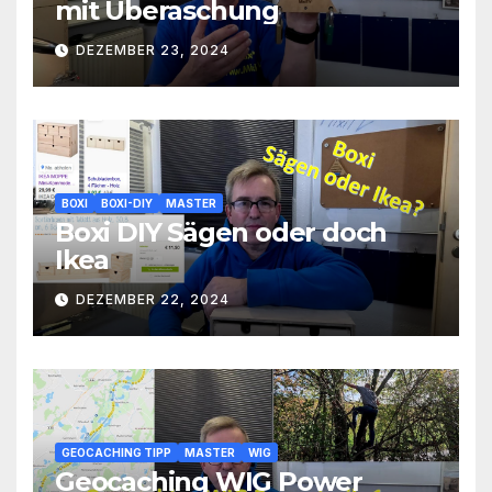
mit Überaschung
DEZEMBER 23, 2024
BOXI
BOXI-DIY
MASTER
Boxi DIY Sägen oder doch
Ikea
DEZEMBER 22, 2024
GEOCACHING TIPP
MASTER
WIG
Geocaching WIG Power