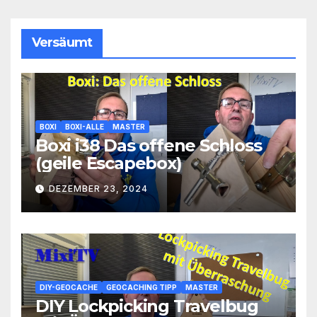
Versäumt
BOXI
BOXI-ALLE
MASTER
Boxi i38 Das offene Schloss
(geile Escapebox)
DEZEMBER 23, 2024
DIY-GEOCACHE
GEOCACHING TIPP
MASTER
DIY Lockpicking Travelbug