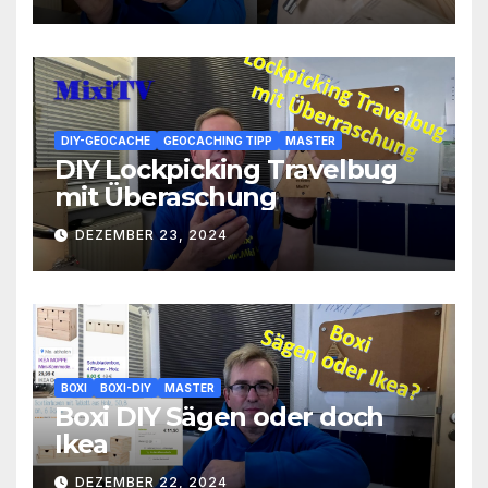
DIY-GEOCACHE
GEOCACHING TIPP
MASTER
DIY Lockpicking Travelbug
mit Überaschung
DEZEMBER 23, 2024
BOXI
BOXI-DIY
MASTER
Boxi DIY Sägen oder doch
Ikea
DEZEMBER 22, 2024