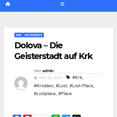
KRK
UNTERWEGS
Dolova – Die
Geisterstadt auf Krk
Von
admin
#Krk
,
AUG. 24, 2023
#Kroatien
,
#Lost
,
#Lost-Place
,
#Lostplace
,
#Place