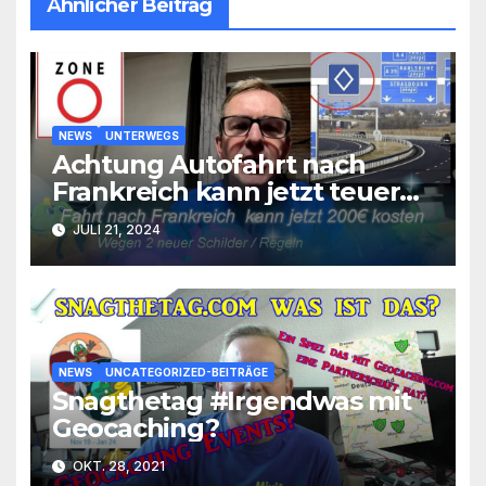
Ähnlicher Beitrag
NEWS
UNTERWEGS
Achtung Autofahrt nach
Frankreich kann jetzt teuer
werden 200€
JULI 21, 2024
NEWS
UNCATEGORIZED-BEITRÄGE
Snagthetag #Irgendwas mit
Geocaching?
OKT. 28, 2021