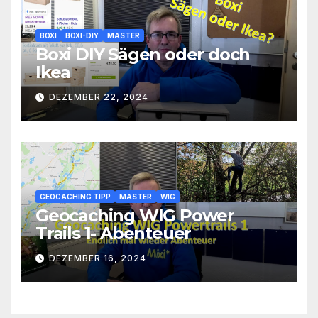
BOXI
BOXI-DIY
MASTER
Boxi DIY Sägen oder doch
Ikea
DEZEMBER 22, 2024
GEOCACHING TIPP
MASTER
WIG
Geocaching WIG Power
Trails 1- Abenteuer
DEZEMBER 16, 2024