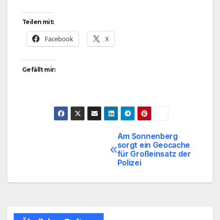
Teilen mit:
Facebook
X
Gefällt mir:
Am Sonnenberg
Beitragsnavigation
sorgt ein Geocache
für Großeinsatz der
Polizei