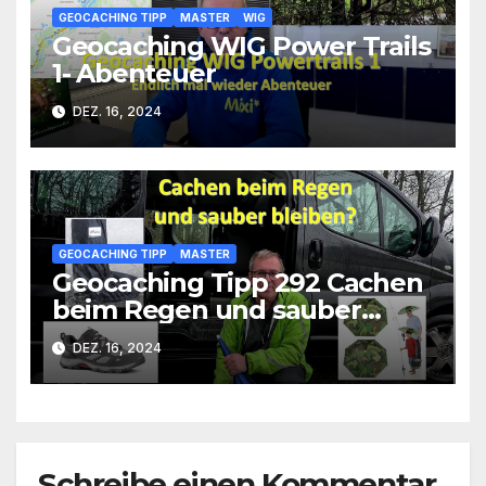
GEOCACHING TIPP
MASTER
WIG
Geocaching WIG Power Trails
1- Abenteuer
DEZ. 16, 2024
GEOCACHING TIPP
MASTER
Geocaching Tipp 292 Cachen
beim Regen und sauber
bleiben
DEZ. 16, 2024
Schreibe einen Kommentar