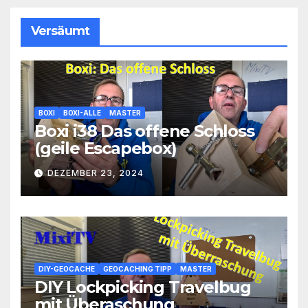
Versäumt
BOXI
BOXI-ALLE
MASTER
Boxi i38 Das offene Schloss
(geile Escapebox)
DEZEMBER 23, 2024
DIY-GEOCACHE
GEOCACHING TIPP
MASTER
DIY Lockpicking Travelbug
mit Überaschung