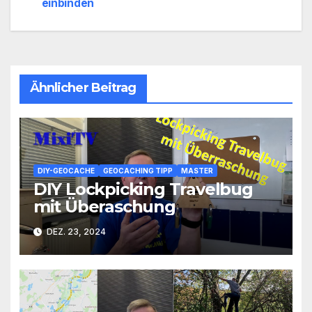
einbinden
Ähnlicher Beitrag
DIY-GEOCACHE
GEOCACHING TIPP
MASTER
DIY Lockpicking Travelbug
mit Überaschung
DEZ. 23, 2024