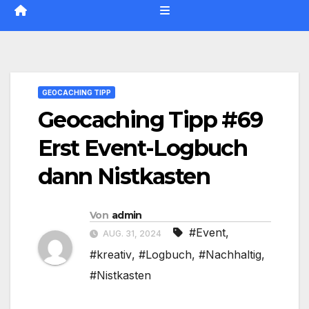
GEOCACHING TIPP
Geocaching Tipp #69
Erst Event-Logbuch
dann Nistkasten
Von
admin
#Event
,
AUG. 31, 2024
#kreativ
,
#Logbuch
,
#Nachhaltig
,
#Nistkasten