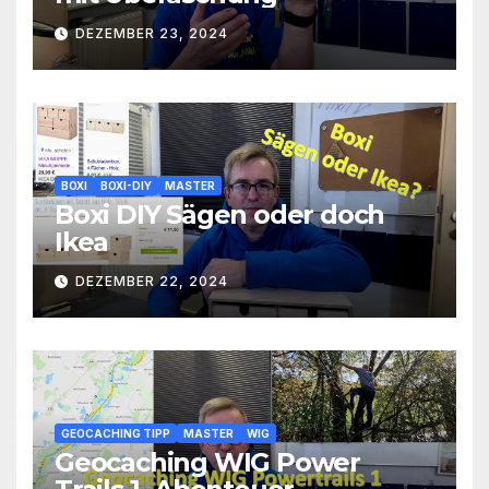
DEZEMBER 23, 2024
BOXI
BOXI-DIY
MASTER
Boxi DIY Sägen oder doch
Ikea
DEZEMBER 22, 2024
GEOCACHING TIPP
MASTER
WIG
Geocaching WIG Power