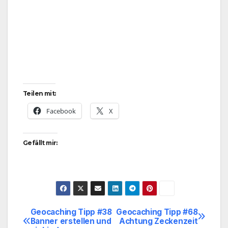
Teilen mit:
Facebook
X
Gefällt mir:
Geocaching Tipp #38
Geocaching Tipp #68
Beitragsnavigation
Banner erstellen und
Achtung Zeckenzeit