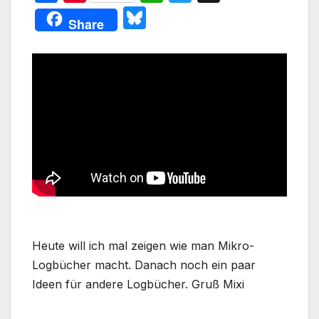
a
nt
h
w
Bl
Share
c
er
at
itt
u
e
e
s
er
e
b
st
A
s
o
p
k
o
p
y
k
Heute will ich mal zeigen wie man Mikro-
Logbücher macht. Danach noch ein paar
Ideen für andere Logbücher. Gruß Mixi