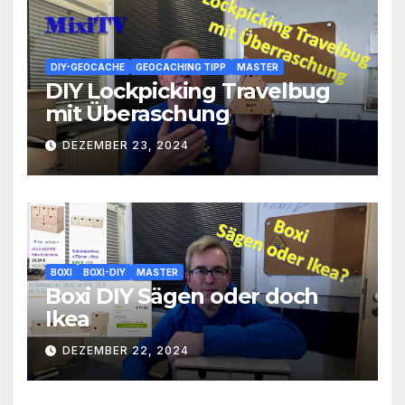
DIY-GEOCACHE
GEOCACHING TIPP
MASTER
DIY Lockpicking Travelbug
mit Überaschung
DEZEMBER 23, 2024
BOXI
BOXI-DIY
MASTER
Boxi DIY Sägen oder doch
Ikea
DEZEMBER 22, 2024