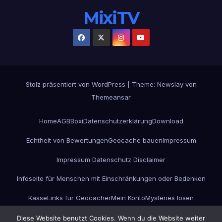
MixiTV
Stolz präsentiert von WordPress
|
Theme:
Newslay
von
Themeansar
Home
AGB
Boxi
Datenschutzerklärung
Download
Echtheit von Bewertungen
Geocache bauen
Impressum
Impressum Datenschutz Disclaimer
Infoseite für Menschen mit Einschränkungen oder Bedenken
Kasse
Links für Geocacher
Mein Konto
Mysteries lösen
Projekt GC-ESC-Box
Unterwegs
Versandarten
Warenkorb
Werbung
Diese Website benutzt Cookies. Wenn du die Website weiter