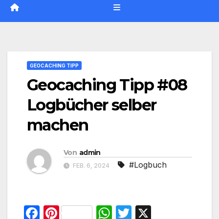
GEOCACHING TIPP
Geocaching Tipp #08
Logbücher selber
machen
Von
admin
#Logbuch
FEB. 6, 2024
F
Pi
W
T
X