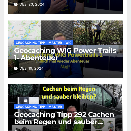
DEZ. 23, 2024
GEOCACHING TIPP
MASTER
WIG
Geocaching WIG Power Trails
1- Abenteuer
DEZ. 16, 2024
GEOCACHING TIPP
MASTER
Geocaching Tipp 292 Cachen
beim Regen und sauber
bleiben