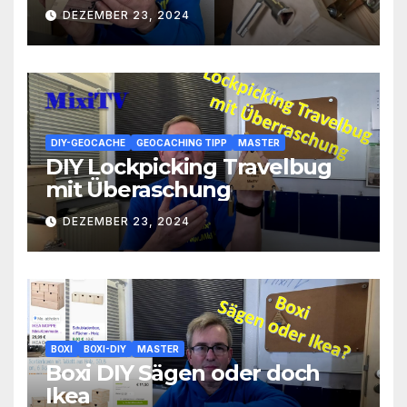
DEZEMBER 23, 2024
DIY-GEOCACHE
GEOCACHING TIPP
MASTER
DIY Lockpicking Travelbug
mit Überaschung
DEZEMBER 23, 2024
BOXI
BOXI-DIY
MASTER
Boxi DIY Sägen oder doch
Ikea