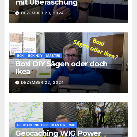
mit Überaschung
DEZEMBER 23, 2024
BOXI
BOXI-DIY
MASTER
Boxi DIY Sägen oder doch
Ikea
DEZEMBER 22, 2024
GEOCACHING TIPP
MASTER
WIG
Geocaching WIG Power