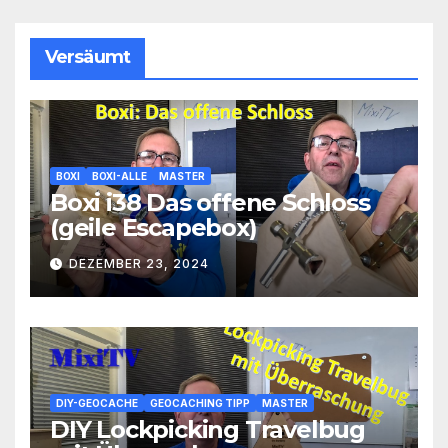
Versäumt
BOXI
BOXI-ALLE
MASTER
Boxi i38 Das offene Schloss
(geile Escapebox)
DEZEMBER 23, 2024
DIY-GEOCACHE
GEOCACHING TIPP
MASTER
DIY Lockpicking Travelbug