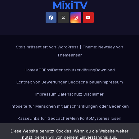
MixiTV
Stolz präsentiert von WordPress
|
Theme:
Newslay
von
Themeansar
Home
AGB
Boxi
Datenschutzerklärung
Download
Echtheit von Bewertungen
Geocache bauen
Impressum
Impressum Datenschutz Disclaimer
Infoseite für Menschen mit Einschränkungen oder Bedenken
Kasse
Links für Geocacher
Mein Konto
Mysteries lösen
Projekt GC-ESC-Box
Unterwegs
Versandarten
Warenkorb
Werbung
Diese Website benutzt Cookies. Wenn du die Website weiter
nutzt, gehen wir von deinem Einverständnis aus.