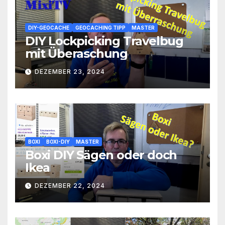
DIY-GEOCACHE
GEOCACHING TIPP
MASTER
DIY Lockpicking Travelbug
mit Überaschung
DEZEMBER 23, 2024
BOXI
BOXI-DIY
MASTER
Boxi DIY Sägen oder doch
Ikea
DEZEMBER 22, 2024