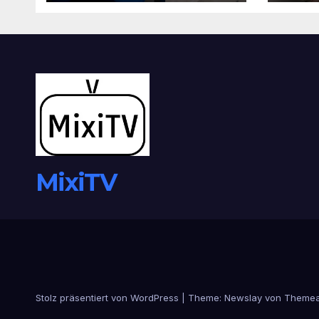
MixiTV
Stolz präsentiert von WordPress
|
Theme:
Newslay
von
Themea