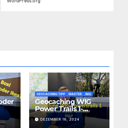
WordPress.org
GEOCACHING TIPP
MASTER
WIG
oder
Geocaching WIG
Power Trails 1-
Abenteuer
DEZEMBER 16, 2024