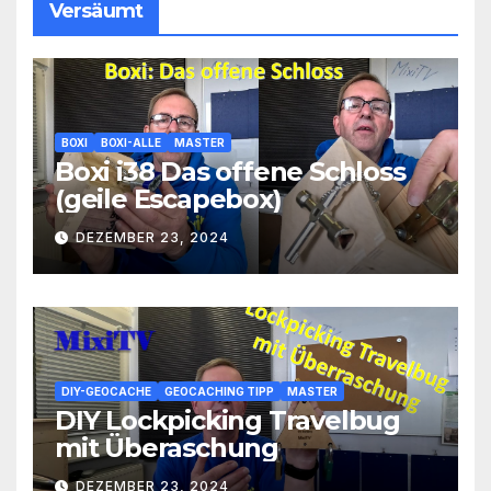
Versäumt
BOXI
BOXI-ALLE
MASTER
Boxi i38 Das offene Schloss
(geile Escapebox)
DEZEMBER 23, 2024
DIY-GEOCACHE
GEOCACHING TIPP
MASTER
DIY Lockpicking Travelbug
mit Überaschung
DEZEMBER 23, 2024