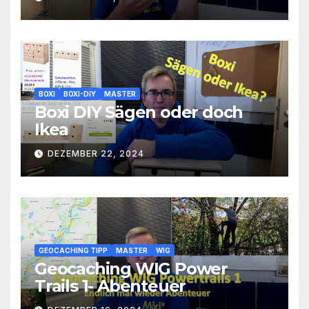
BOXI
BOXI-DIY
MASTER
Boxi DIY Sägen oder doch
Ikea
DEZEMBER 22, 2024
GEOCACHING TIPP
MASTER
WIG
Geocaching WIG Power
Trails 1- Abenteuer