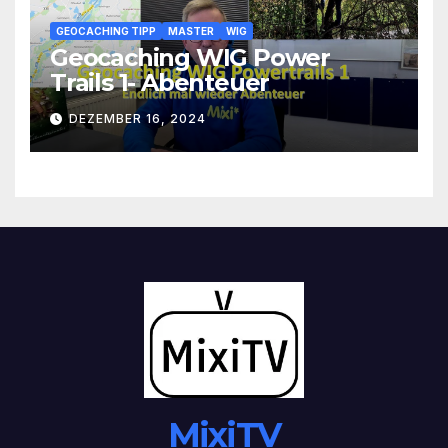
GEOCACHING TIPP
MASTER
WIG
Geocaching WIG Power
Trails 1- Abenteuer
DEZEMBER 16, 2024
MixiTV