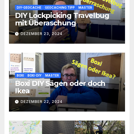
DIY-GEOCACHE
GEOCACHING TIPP
MASTER
DIY Lockpicking Travelbug
mit Überaschung
DEZEMBER 23, 2024
BOXI
BOXI-DIY
MASTER
Boxi DIY Sägen oder doch
Ikea
DEZEMBER 22, 2024