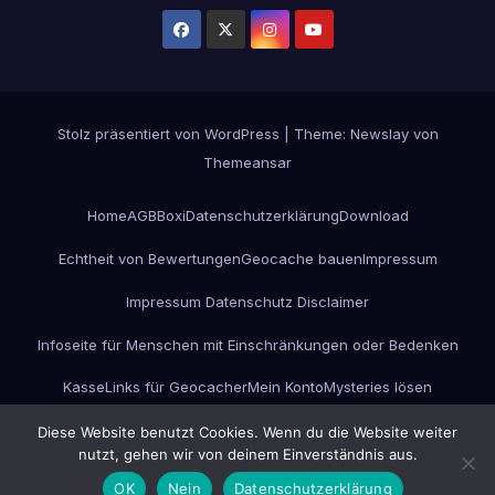
Stolz präsentiert von WordPress
|
Theme:
Newslay
von
Themeansar
Home
AGB
Boxi
Datenschutzerklärung
Download
Echtheit von Bewertungen
Geocache bauen
Impressum
Impressum Datenschutz Disclaimer
Infoseite für Menschen mit Einschränkungen oder Bedenken
Kasse
Links für Geocacher
Mein Konto
Mysteries lösen
Projekt GC-ESC-Box
Unterwegs
Versandarten
Warenkorb
Werbung
Diese Website benutzt Cookies. Wenn du die Website weiter
nutzt, gehen wir von deinem Einverständnis aus.
Widerrufsbelehrung
Zahlungsarten
OK
Nein
Datenschutzerklärung