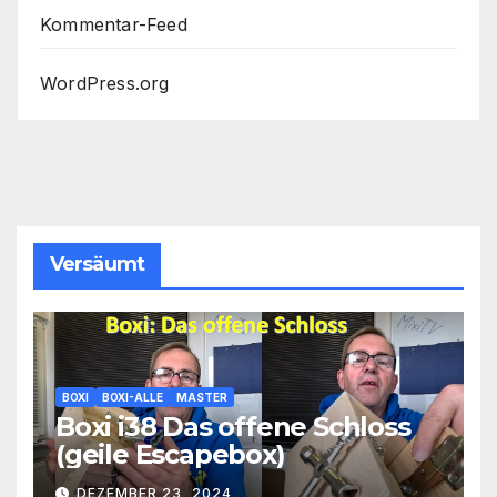
Kommentar-Feed
WordPress.org
Versäumt
BOXI
BOXI-ALLE
MASTER
Boxi i38 Das offene Schloss
(geile Escapebox)
DEZEMBER 23, 2024