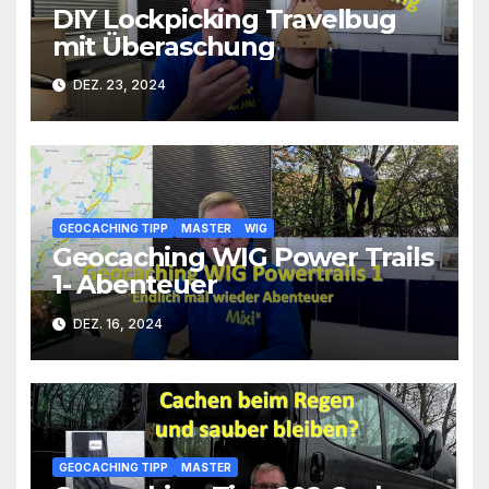
DIY Lockpicking Travelbug
mit Überaschung
DEZ. 23, 2024
GEOCACHING TIPP
MASTER
WIG
Geocaching WIG Power Trails
1- Abenteuer
DEZ. 16, 2024
GEOCACHING TIPP
MASTER