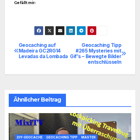
Gefällt mir:
Geocaching auf
Geocaching Tipp
Beitragsnavigation
Madeira GC2RG14
#265 Mysteries mit
Levadas da Lombada
Gif’s – Bewegte Bilder
entschlüsseln
Ähnlicher Beitrag
DIY-GEOCACHE
GEOCACHING TIPP
MASTER