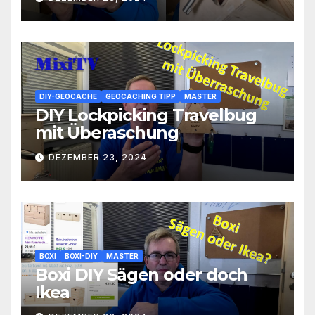
DIY-GEOCACHE
GEOCACHING TIPP
MASTER
DIY Lockpicking Travelbug
mit Überaschung
DEZEMBER 23, 2024
BOXI
BOXI-DIY
MASTER
Boxi DIY Sägen oder doch
Ikea