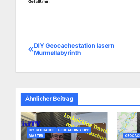
Gefällt mir:
DIY Geocachestation lasern
Beitragsnavigation
Murmellabyrinth
Ähnlicher Beitrag
DIY-GEOCACHE
GEOCACHING TIPP
MASTER
GEOCACH