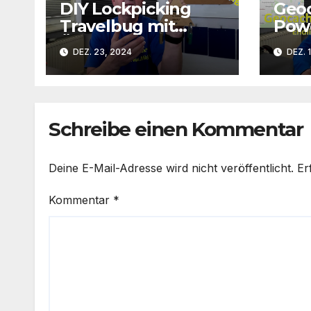
DIY Lockpicking
Geo
Travelbug mit
Powe
Überaschung
Abe
DEZ. 23, 2024
DEZ. 
Schreibe einen Kommentar
Deine E-Mail-Adresse wird nicht veröffentlicht.
Er
Kommentar
*