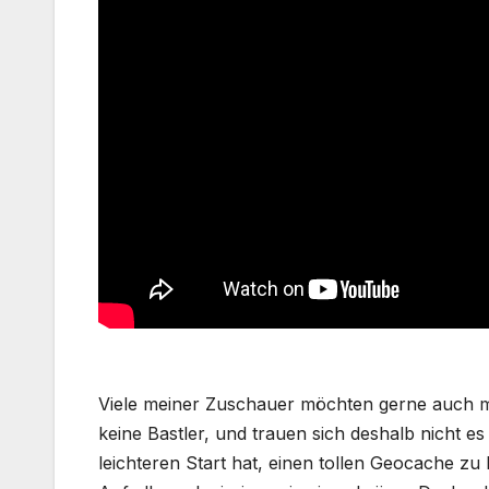
b
st
A
o
p
o
p
k
Viele meiner Zuschauer möchten gerne auch m
keine Bastler, und trauen sich deshalb nicht es
leichteren Start hat, einen tollen Geocache zu