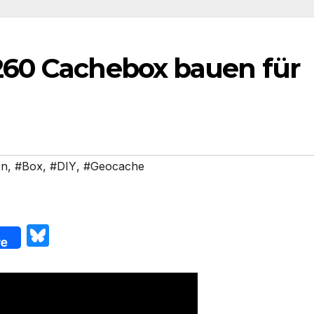
260 Cachebox bauen für
en
,
#Box
,
#DIY
,
#Geocache
Bl
re
u
e
s