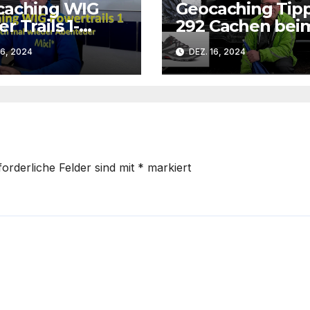
caching WIG
Geocaching Tip
r Trails 1-
292 Cachen bei
nteuer
Regen und saub
16, 2024
DEZ. 16, 2024
bleiben
forderliche Felder sind mit
*
markiert