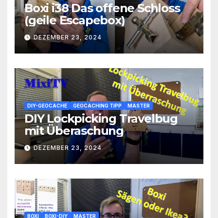
Boxi i38 Das offene Schloss
(geile Escapebox)
DEZEMBER 23, 2024
DIY-GEOCACHE
GEOCACHING TIPP
MASTER
DIY Lockpicking Travelbug
mit Überaschung
DEZEMBER 23, 2024
BOXI
BOXI-DIY
MASTER