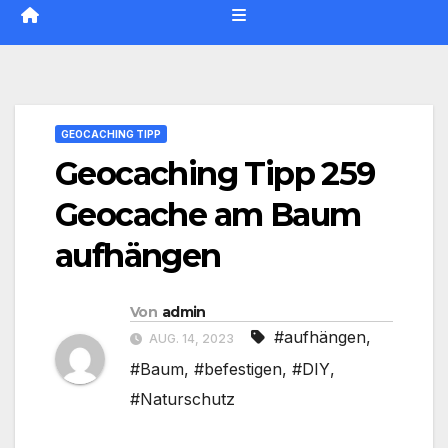
GEOCACHING TIPP
Geocaching Tipp 259
Geocache am Baum
aufhängen
Von
admin
#aufhängen
,
AUG. 14, 2023
#Baum
,
#befestigen
,
#DIY
,
#Naturschutz