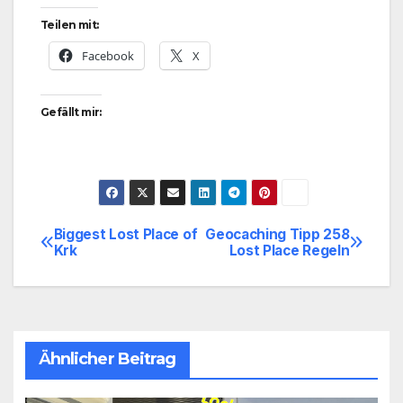
Teilen mit:
Facebook
X
Gefällt mir:
Biggest Lost Place of
Geocaching Tipp 258
Beitragsnavigation
Krk
Lost Place Regeln
Ähnlicher Beitrag