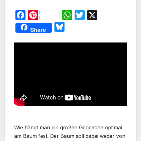
F
Pi
W
T
X
a
nt
h
w
Bl
Share
c
er
at
itt
u
e
e
s
er
e
b
st
A
s
o
p
k
o
p
y
k
Wie hängt man ein großen Geocache optimal
am Baum fest. Der Baum soll dabei weder von