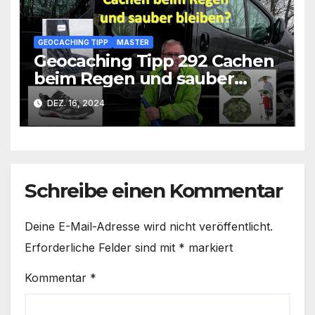
GEOCACHING TIPP
MASTER
Geocaching Tipp 292 Cachen
beim Regen und sauber
bleiben
DEZ. 16, 2024
Schreibe einen Kommentar
Deine E-Mail-Adresse wird nicht veröffentlicht.
Erforderliche Felder sind mit
*
markiert
Kommentar
*