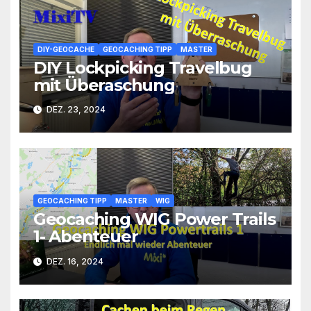
DIY-GEOCACHE
GEOCACHING TIPP
MASTER
DIY Lockpicking Travelbug
mit Überaschung
DEZ. 23, 2024
GEOCACHING TIPP
MASTER
WIG
Geocaching WIG Power Trails
1- Abenteuer
DEZ. 16, 2024