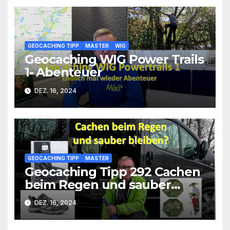
GEOCACHING TIPP
MASTER
WIG
Geocaching WIG Power Trails
1- Abenteuer
DEZ. 16, 2024
GEOCACHING TIPP
MASTER
Geocaching Tipp 292 Cachen
beim Regen und sauber
bleiben
DEZ. 16, 2024