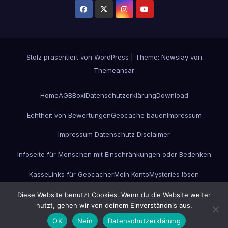
Stolz präsentiert von WordPress
|
Theme:
Newslay
von
Themeansar
Home
AGB
Boxi
Datenschutzerklärung
Download
Echtheit von Bewertungen
Geocache bauen
Impressum
Impressum Datenschutz Disclaimer
Infoseite für Menschen mit Einschränkungen oder Bedenken
Kasse
Links für Geocacher
Mein Konto
Mysteries lösen
Projekt GC-ESC-Box
Unterwegs
Versandarten
Warenkorb
Werbung
Diese Website benutzt Cookies. Wenn du die Website weiter
nutzt, gehen wir von deinem Einverständnis aus.
Widerrufsbelehrung
Zahlungsarten
OK
Nein
Datenschutzerklärung