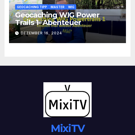
GEOCACHING TIPP
MASTER
WIG
Geocaching WIG Power
Trails 1- Abenteuer
DEZEMBER 16, 2024
MixiTV