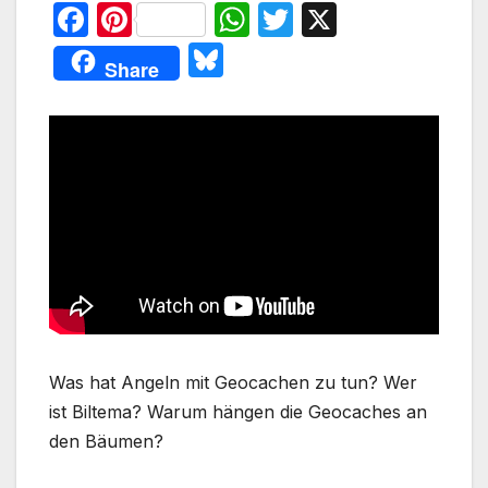
F
Pi
W
T
X
a
nt
h
w
Bl
Share
c
er
at
itt
u
e
e
s
er
e
b
st
A
s
o
p
k
o
p
y
k
Was hat Angeln mit Geocachen zu tun? Wer
ist Biltema? Warum hängen die Geocaches an
den Bäumen?