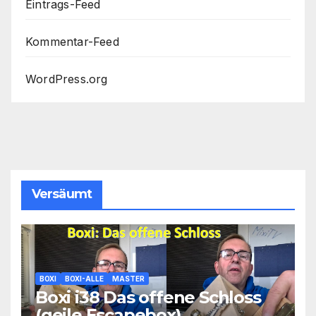
Eintrags-Feed
Kommentar-Feed
WordPress.org
Versäumt
BOXI
BOXI-ALLE
MASTER
Boxi i38 Das offene Schloss
(geile Escapebox)