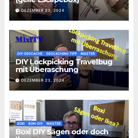
DEZEMBER 23, 2024
DIY-GEOCACHE
GEOCACHING TIPP
MASTER
DIY Lockpicking Travelbug
mit Überaschung
DEZEMBER 23, 2024
BOXI
BOXI-DIY
MASTER
Boxi DIY Sägen oder doch