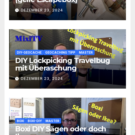
DEZEMBER 23, 2024
DIY-GEOCACHE
GEOCACHING TIPP
MASTER
DIY Lockpicking Travelbug
mit Überaschung
DEZEMBER 23, 2024
BOXI
BOXI-DIY
MASTER
Boxi DIY Sägen oder doch