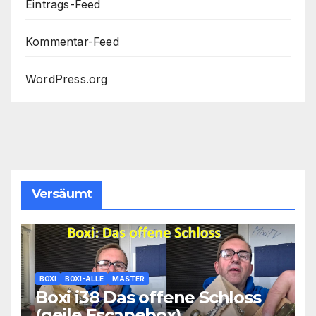
Eintrags-Feed
Kommentar-Feed
WordPress.org
Versäumt
BOXI
BOXI-ALLE
MASTER
Boxi i38 Das offene Schloss
(geile Escapebox)