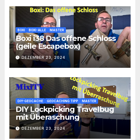
BOXI
BOXI-ALLE
MASTER
Boxi i38 Das offene Schloss
(geile Escapebox)
DEZEMBER 23, 2024
DIY-GEOCACHE
GEOCACHING TIPP
MASTER
DIY Lockpicking Travelbug
mit Überaschung
DEZEMBER 23, 2024