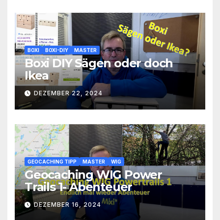
BOXI
BOXI-DIY
MASTER
Boxi DIY Sägen oder doch
Ikea
DEZEMBER 22, 2024
GEOCACHING TIPP
MASTER
WIG
Geocaching WIG Power
Trails 1- Abenteuer
DEZEMBER 16, 2024