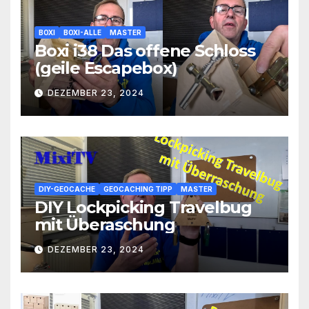
BOXI
BOXI-ALLE
MASTER
Boxi i38 Das offene Schloss
(geile Escapebox)
DEZEMBER 23, 2024
DIY-GEOCACHE
GEOCACHING TIPP
MASTER
DIY Lockpicking Travelbug
mit Überaschung
DEZEMBER 23, 2024