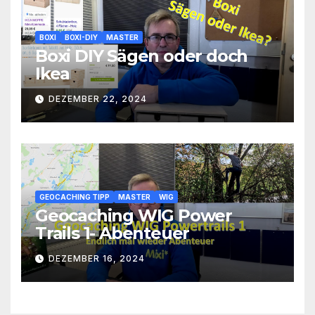
BOXI
BOXI-DIY
MASTER
Boxi DIY Sägen oder doch
Ikea
DEZEMBER 22, 2024
GEOCACHING TIPP
MASTER
WIG
Geocaching WIG Power
Trails 1- Abenteuer
DEZEMBER 16, 2024